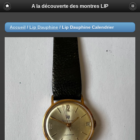
A la découverte des montres LIP
Accueil
/
Lip Dauphine
/
Lip Dauphine Calendrier